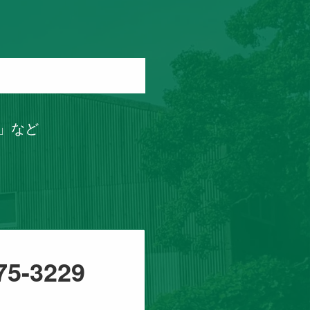
」など
75-3229