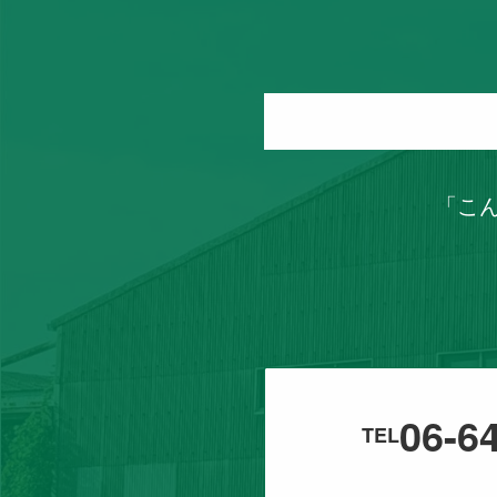
「こ
06-6
TEL