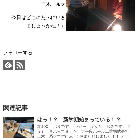
三木 系太
（今日はどこにたべにいき
ましょうかね！）
フォローする
関連記事
はっ！？ 新学期始まっている！？
超お久しぶりです。 いやー ほんと お久です。 ど
うも サボってました 太平段ボール工業株式会社
三木 系太です(´;ω;｀) おまたせしました！！ えー