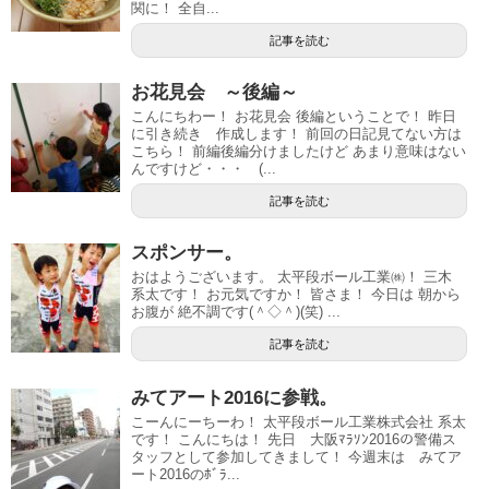
関に！ 全自...
記事を読む
お花見会 ～後編～
こんにちわー！ お花見会 後編ということで！ 昨日
に引き続き 作成します！ 前回の日記見てない方は
こちら！ 前編後編分けましたけど あまり意味はない
んですけど・・・ (...
記事を読む
スポンサー。
おはようございます。 太平段ボール工業㈱！ 三木
系太です！ お元気ですか！ 皆さま！ 今日は 朝から
お腹が 絶不調です(＾◇＾)(笑) ...
記事を読む
みてアート2016に参戦。
こーんにーちーわ！ 太平段ボール工業株式会社 系太
です！ こんにちは！ 先日 大阪ﾏﾗｿﾝ2016の警備ス
タッフとして参加してきまして！ 今週末は みてア
ート2016のﾎﾞﾗ...