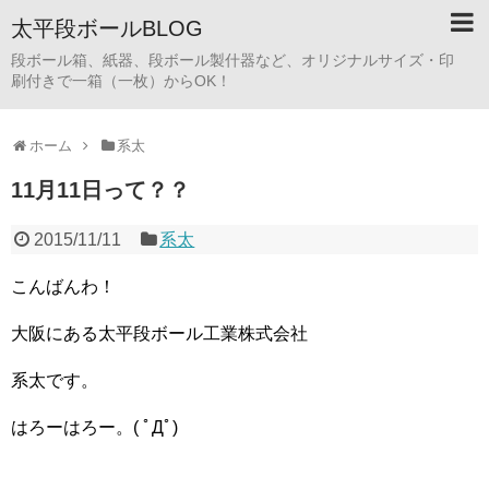
太平段ボールBLOG
段ボール箱、紙器、段ボール製什器など、オリジナルサイズ・印
刷付きで一箱（一枚）からOK！
ホーム
系太
11月11日って？？
2015/11/11
系太
こんばんわ！
大阪にある太平段ボール工業株式会社
系太です。
はろーはろー。( ﾟДﾟ)