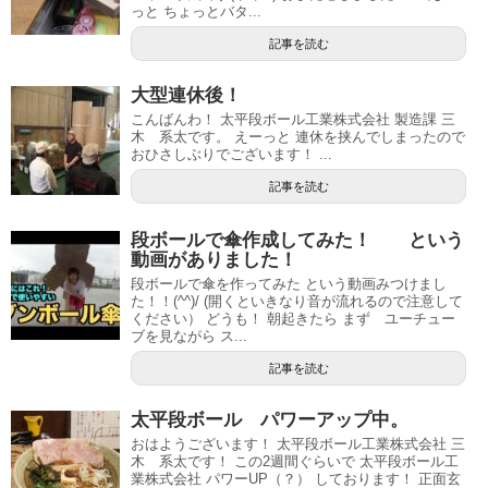
っと ちょっとバタ...
記事を読む
大型連休後！
こんばんわ！ 太平段ボール工業株式会社 製造課 三
木 系太です。 えーっと 連休を挟んでしまったので
おひさしぶりでございます！ ...
記事を読む
段ボールで傘作成してみた！ という
動画がありました！
段ボールで傘を作ってみた という動画みつけまし
た！！(^^)/ (開くといきなり音が流れるので注意して
ください） どうも！ 朝起きたら まず ユーチュー
ブを見ながら ス...
記事を読む
太平段ボール パワーアップ中。
おはようございます！ 太平段ボール工業株式会社 三
木 系太です！ この2週間ぐらいで 太平段ボール工
業株式会社 パワーUP（？） しております！ 正面玄