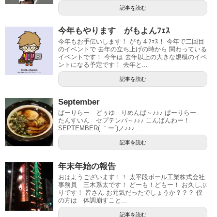
記事を読む
今年もやります がもよんﾌｪｽ
今年もお手伝いします！ がも４ﾌｪｽ！ 今年で二回目
のイベントで 去年の立ち上げの時から 関わっている
イベントです！ 今年は 去年以上の大きな規模のイベ
ントになる予定です！ 去年と...
記事を読む
September
ぱーりらー どぅゆ りめんば～♪♪♪ ぱーりらー
たんすいん セプテンバ～♪♪♪ こんばんわー！
SEPTEMBER( ｀ー´)ノ♪♪♪ ...
記事を読む
年末年始の報告
おはようございます！！ 太平段ボール工業株式会社
事務員 三木系太です！ どーも！どもー！ お久しぶ
りです！ 皆さん お元気だったでしょうか？？？ 僕
の方は 体調崩すこと...
記事を読む