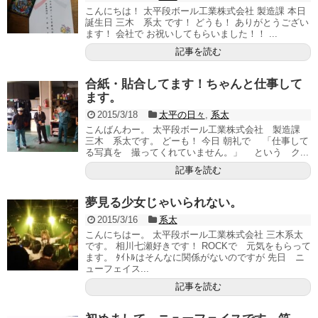
こんにちは！ 太平段ボール工業株式会社 製造課 本日
誕生日 三木 系太 です！ どうも！ ありがとうござい
ます！ 会社で お祝いしてもらいました！！ ...
記事を読む
合紙・貼合してます！ちゃんと仕事して
ます。
2015/3/18
太平の日々
,
系太
こんばんわー。 太平段ボール工業株式会社 製造課
三木 系太です。 どーも！ 今日 朝礼で 「仕事して
る写真を 撮ってくれていません。」 という ク...
記事を読む
夢見る少女じゃいられない。
2015/3/16
系太
こんにちはー。 太平段ボール工業株式会社 三木系太
です。 相川七瀬好きです！ ROCKで 元気をもらって
ます。 ﾀｲﾄﾙはそんなに関係がないのですが 先日 ニ
ューフェイス...
記事を読む