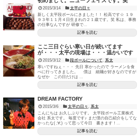
初めまして。ニューフェイスです。笑
2015/3/14
太平の日々
新しく太平段ボールにきました！！ 松高です☆ １９
９３年１１月４日生まれの２１歳です。笑 私は、事務
の仕事なんですが 研修で...
記事を読む
ここ三日ぐらい寒い日が続いてます
が・・・太平の現場は・・・温かいです
2015/3/12
段ボールについて
,
系太
寒いですねぇ・・・ 先日 寒かったので ラーメンを食
べに行ってきました。 僕は 細麺が好きなのですが
なぜか この日だけは ...
記事を読む
DREAM FACTORY
2015/3/6
太平の日々
,
系太
こんにちは お久しぶりです。 太平段ボール工業株式
会社 系太です。 毎度です♪ まだ僕の自己紹介をしてな
かったな( ;∀;) って思って今日 書きます！...
記事を読む