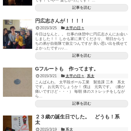
です！ いやー 楽しかったです！ ...
記事を読む
円広志さんが！！！！
2015/3/25
太平の日々
今日はなんと。。 仕事の休憩中に円広志さんにお会い
しました！！ しかも家に来てくださり、 明日からう
ちの弟が自衛隊で旅立つんですが 良い思い出を残せて
よかったです♪♪♪...
記事を読む
Gフルートも 作ってます。
2015/3/21
太平の日々
,
系太
こんばんわ。 太平段ボール工業 製造課 三木 系太
です。 お元気でしょうか！ 僕は 元気です。（膝が
痛いですけど・・・） 毎朝 体のストレッチをしなが
ら...
記事を読む
２３歳の誕生日でした。 どうも！系
太
2015/3/19
系太