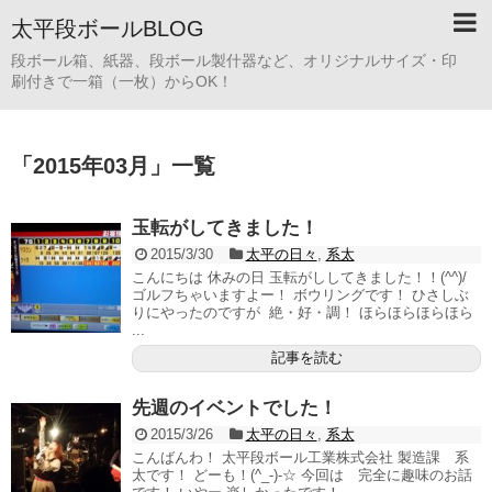
太平段ボールBLOG
段ボール箱、紙器、段ボール製什器など、オリジナルサイズ・印
刷付きで一箱（一枚）からOK！
「
2015年03月
」
一覧
玉転がしてきました！
2015/3/30
太平の日々
,
系太
こんにちは 休みの日 玉転がししてきました！！(^^)/
ゴルフちゃいますよー！ ボウリングです！ ひさしぶ
りにやったのですが 絶・好・調！ ほらほらほらほら
...
記事を読む
先週のイベントでした！
2015/3/26
太平の日々
,
系太
こんばんわ！ 太平段ボール工業株式会社 製造課 系
太です！ どーも！(^_-)-☆ 今回は 完全に趣味のお話