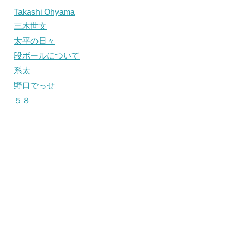
Takashi Ohyama
三木世文
太平の日々
段ボールについて
系太
野口でっせ
５８