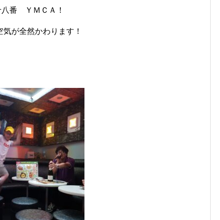
十八番 ＹＭＣＡ！
空気が全然かわります！