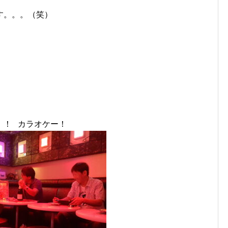
す。。。（笑）
！！ カラオケー！