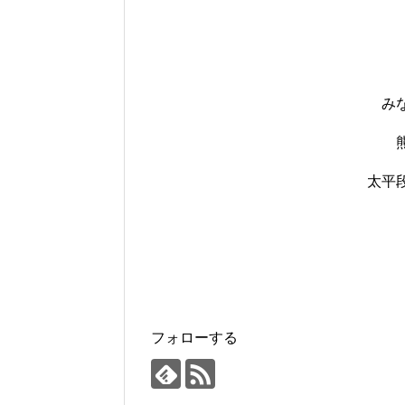
み
太平段
フォローする