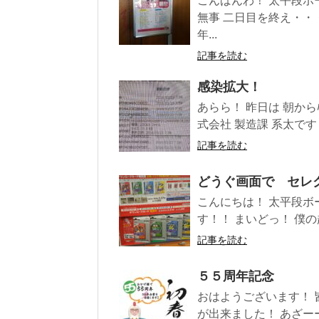
こんばんわ！ 太平段ボ
無事 二日目を終え・・
年...
記事を読む
感染拡大！
あらら！ 昨日は 朝から
式会社 製造課 系太です！(
記事を読む
どうぐ画面で セレ
こんにちは！ 太平段ボ
す！！ まいどっ！ 僕の
記事を読む
５５周年記念
おはようございます！ 
が出来ました！ あざー