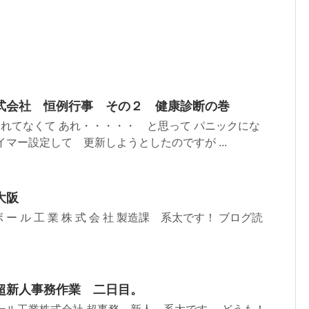
式会社 恒例行事 その２ 健康診断の巻
新されてなくて あれ・・・・・ と思って パニックにな
イマー設定して 更新しようとしたのですが ...
大阪
ボ ー ル 工 業 株 式 会 社 製造課 系太です！ ブログ読
超新人事務作業 二日目。