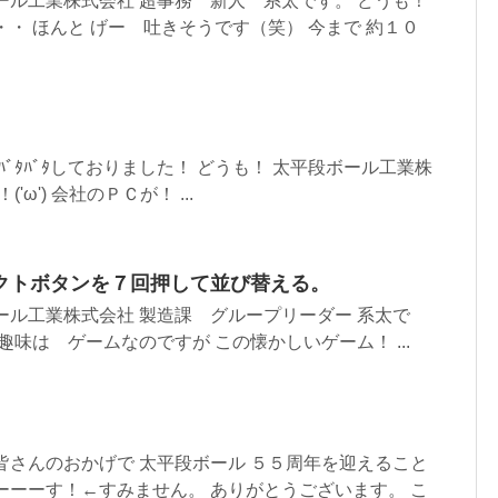
ール工業株式会社 超事務 新人 系太です。 どうも！
・・ ほんと げー 吐きそうです（笑） 今まで 約１０
ﾊﾞﾀﾊﾞﾀしておりました！ どうも！ 太平段ボール工業株
'ω') 会社のＰＣが！ ...
クトボタンを７回押して並び替える。
ール工業株式会社 製造課 グループリーダー 系太で
趣味は ゲームなのですが この懐かしいゲーム！ ...
皆さんのおかげで 太平段ボール ５５周年を迎えること
ーーーす！←すみません。 ありがとうございます。 こ