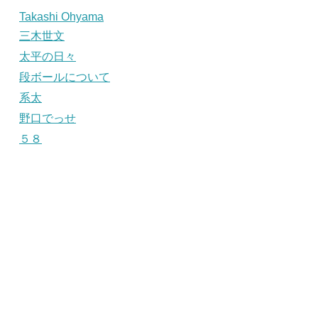
Takashi Ohyama
三木世文
太平の日々
段ボールについて
系太
野口でっせ
５８