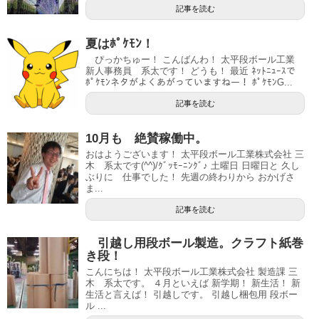
記事を読む
夏はﾎﾟｹﾓﾝ！
ぴっかちゅー！ こんばんわ！ 太平段ボール工業
新人事務員 系太です！ どうも！ 最近 ﾈｯﾄﾆｭｰｽで
ﾎﾟｹﾓﾝネタがよくあがっていますねー！ ﾎﾟｹﾓﾝG...
記事を読む
10月も 絶賛稼働中。
おはようございます！ 太平段ボール工業株式会社 三
木 系太です(^^)/ｸﾞｯﾓｰﾆﾝｸﾞ♪ 土曜日 日曜日と 久し
ぶりに 仕事でした！ 先週の終わりから おかげさ
ま...
記事を読む
引越し用段ボール製造。クラフト紙巻
き段！
こんにちは！ 太平段ボール工業株式会社 製造課 三
木 系太です。 ４月といえば 新学期！ 新生活！ 新
生活と言えば！ 引越しです。 引越し梱包用 段ボー
ル ...