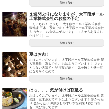
記事を読む
１週間ぶりになりますが 太平段ボール
工業株式会社のお盆の予定
こんにちわ！ どうも！ 太平段ボール工業株式会社
製造課 三木 系太です！ 太平段ボール工業株式会社
も 今年も お盆休みがあります！（去年もありまし
たけど！） ...
記事を読む
夏はお肉！
おはようございます！ 太平段ボール工業株式会社 新
人事務員 系太です。 おはようございます！ スカｯ
としない天気ですが 湿度が高く 気を抜くと熱中症
になりそうなので ...
記事を読む
はっ。。。気が付けば桜散る
おはようございます。 太平段ボール工業株式会社 業
務課 三木系太です おはようございます！ 寒かった
り 暑かったり 体調崩しやすい季節到来！(笑) 花粉
も 飛び出してます...