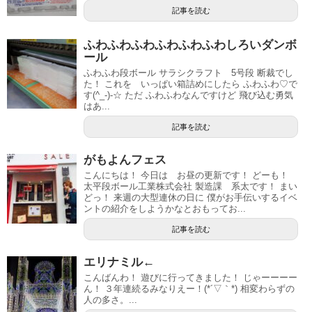
記事を読む
ふわふわふわふわふわふわしろいダンボ
ール
ふわふわ段ボール サラシクラフト 5号段 断裁でし
た！ これを いっぱい箱詰めにしたら ふわふわ♡で
す(^_-)-☆ ただ ふわふわなんですけど 飛び込む勇気
はあ...
記事を読む
がもよんフェス
こんにちは！ 今日は お昼の更新です！ どーも！
太平段ボール工業株式会社 製造課 系太です！ まい
どっ！ 来週の大型連休の日に 僕がお手伝いするイベ
ントの紹介をしようかなとおもってお...
記事を読む
エリナミル←
こんばんわ！ 遊びに行ってきました！ じゃーーーー
ん！ ３年連続るみなりえー！(*´▽｀*) 相変わらずの
人の多さ。...