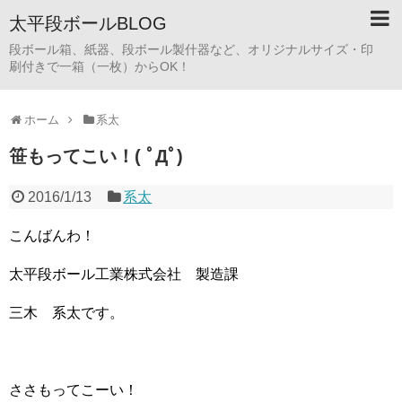
太平段ボールBLOG
段ボール箱、紙器、段ボール製什器など、オリジナルサイズ・印
刷付きで一箱（一枚）からOK！
ホーム
系太
笹もってこい！( ﾟДﾟ)
2016/1/13
系太
こんばんわ！
太平段ボール工業株式会社 製造課
三木 系太です。
ささもってこーい！