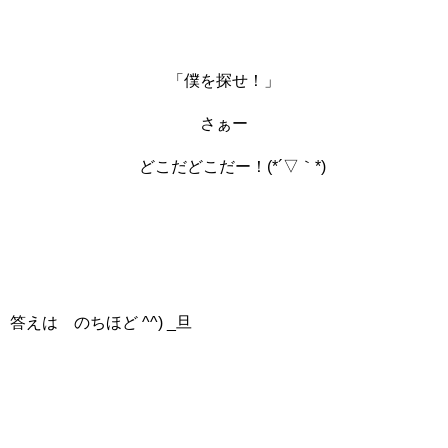
「僕を探せ！」
さぁー
どこだどこだー！(*´▽｀*)
答えは のちほど ^^) _旦